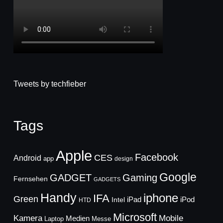
Tweets by techfieber
Tags
Apple
Facebook
CES
Android
app
design
Google
GADGET
Gaming
Fernsehen
GADGETS
Handy
iphone
IFA
Green
iPad
Intel
iPod
HTD
Microsoft
Mobile
Kamera
Medien
Laptop
Messe