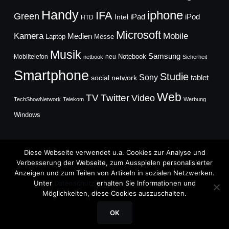
Handy
iphone
IFA
Green
iPad
Intel
iPod
HTD
Microsoft
Mobile
Kamera
Medien
Laptop
Messe
Musik
Samsung
Notebook
Mobiltelefon
neu
netbook
Sicherheit
Smartphone
Studie
Sony
social network
tablet
Web
TV
Twitter
Video
TechShowNetwork
Telekom
Werbung
Windows
Diese Webseite verwendet u.a. Cookies zur Analyse und
Verbesserung der Webseite, zum Ausspielen personalisierter
Anzeigen und zum Teilen von Artikeln in sozialen Netzwerken.
Copyright © 2026
Unter
Datenschutz
erhalten Sie Informationen und
TechFieber Blog
Möglichkeiten, diese Cookies auszuschalten.
Designed by
WPZOOM
OK