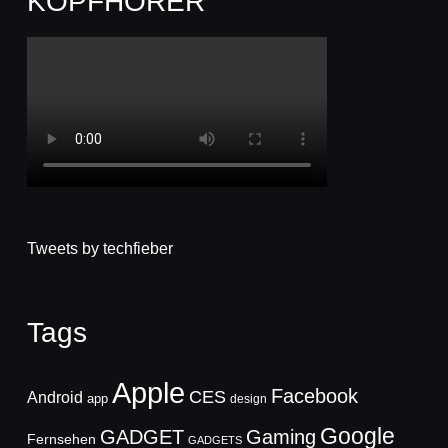
KOPFHÖRER
Tweets by techfieber
Tags
Apple
Facebook
CES
Android
app
design
Google
GADGET
Gaming
Fernsehen
GADGETS