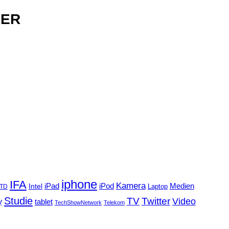
RER
iphone
IFA
Kamera
iPad
Intel
iPod
Medien
Laptop
TD
Studie
TV
Twitter
Video
y
tablet
TechShowNetwork
Telekom