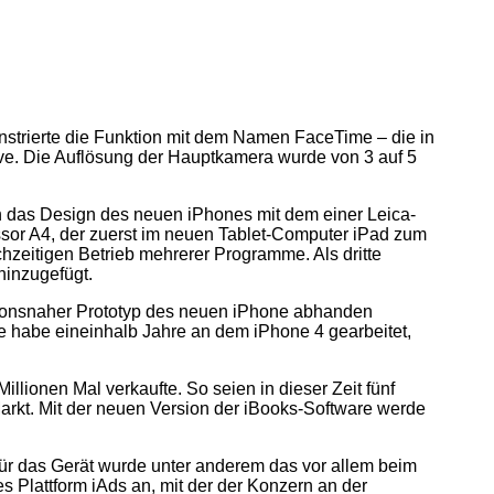
strierte die Funktion mit dem Namen FaceTime – die in
Ive. Die Auflösung der Hauptkamera wurde von 3 auf 5
ch das Design des neuen iPhones mit dem einer Leica-
ssor A4, der zuerst im neuen Tablet-Computer iPad zum
chzeitigen Betrieb mehrerer Programme. Als dritte
nzugefügt.
ktionsnaher Prototyp des neuen iPhone abhanden
e habe eineinhalb Jahre an dem iPhone 4 gearbeitet,
lionen Mal verkaufte. So seien in dieser Zeit fünf
arkt. Mit der neuen Version der iBooks-Software werde
ür das Gerät wurde unter anderem das vor allem beim
s Plattform iAds an, mit der der Konzern an der