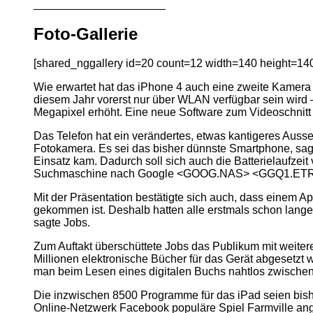
_____________________
Foto-Gallerie
[shared_nggallery id=20 count=12 width=140 height=140 
Wie erwartet hat das iPhone 4 auch eine zweite Kamera
diesem Jahr vorerst nur über WLAN verfügbar sein wird 
Megapixel erhöht. Eine neue Software zum Videoschnitt i
Das Telefon hat ein verändertes, etwas kantigeres Auss
Fotokamera. Es sei das bisher dünnste Smartphone, sagt
Einsatz kam. Dadurch soll sich auch die Batterielaufzei
Suchmaschine nach Google <GOOG.NAS> <GGQ1.ETR> 
Mit der Präsentation bestätigte sich auch, dass einem
gekommen ist. Deshalb hatten alle erstmals schon lange
sagte Jobs.
Zum Auftakt überschüttete Jobs das Publikum mit weitere
Millionen elektronische Bücher für das Gerät abgesetzt
man beim Lesen eines digitalen Buchs nahtlos zwischen
Die inzwischen 8500 Programme für das iPad seien bish
Online-Netzwerk Facebook populäre Spiel Farmville angek