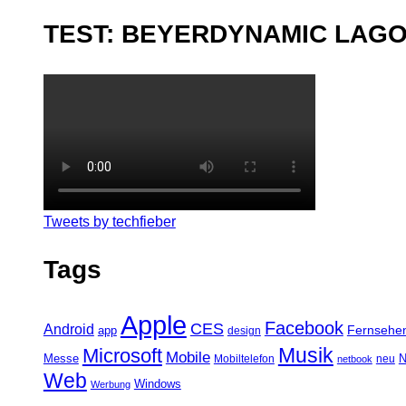
TEST: BEYERDYNAMIC LAG
Tweets by techfieber
Tags
Apple
Facebook
CES
Android
Fernsehe
app
design
Musik
Microsoft
Mobile
N
Messe
Mobiltelefon
neu
netbook
Web
Windows
Werbung