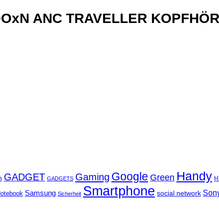
OOxN ANC TRAVELLER KOPFHÖ
Handy
Google
GADGET
Gaming
Green
n
GADGETS
H
Smartphone
Son
Samsung
social network
otebook
Sicherheit