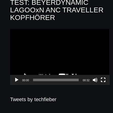
TEST: BEYERDYNAMIC
LAGOOxN ANC TRAVELLER
KOPFHÖRER
Video-
Player
00:00
00:32
Tweets by techfieber