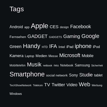
Tags
Apple
Facebook
CES
Android
app
design
Google
GADGET
Gaming
Fernsehen
GADGETS
Handy
iphone
IFA
Green
iPad
Intel
iPod
HTD
Microsoft
Mobile
Kamera
Medien
Laptop
Messe
Musik
Samsung
Notebook
Mobiltelefon
neu
netbook
Sicherheit
Smartphone
Studie
Sony
social network
tablet
Web
TV
Twitter
Video
TechShowNetwork
Telekom
Werbung
Windows