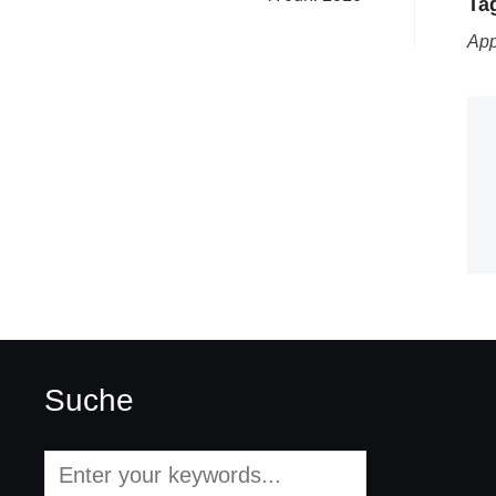
Ta
App
Suche