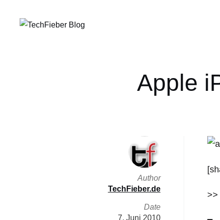
Apple iP
[sh
Author
TechFieber.de
>
Date
7. Juni 2010