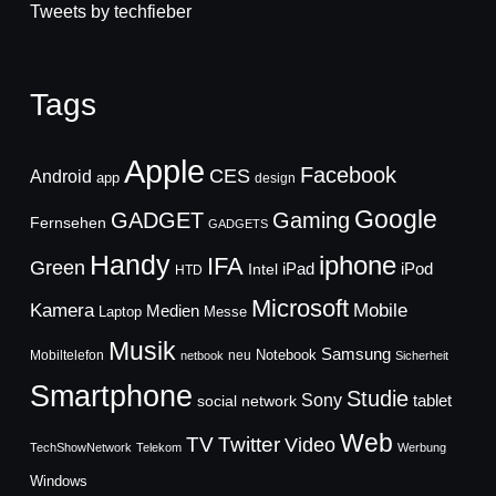
Tweets by techfieber
Tags
Apple
Facebook
CES
Android
app
design
Google
GADGET
Gaming
Fernsehen
GADGETS
Handy
iphone
IFA
Green
iPad
Intel
iPod
HTD
Microsoft
Mobile
Kamera
Medien
Laptop
Messe
Musik
Samsung
Notebook
Mobiltelefon
neu
netbook
Sicherheit
Smartphone
Studie
Sony
social network
tablet
Web
TV
Twitter
Video
TechShowNetwork
Telekom
Werbung
Windows