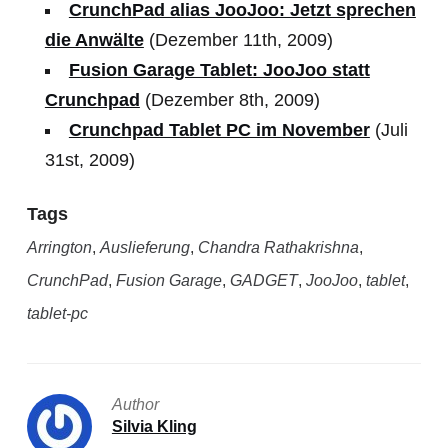
CrunchPad alias JooJoo: Jetzt sprechen
die Anwälte
(Dezember 11th, 2009)
Fusion Garage Tablet: JooJoo statt
Crunchpad
(Dezember 8th, 2009)
Crunchpad Tablet PC im November
(Juli
31st, 2009)
Tags
Arrington
,
Auslieferung
,
Chandra Rathakrishna
,
CrunchPad
,
Fusion Garage
,
GADGET
,
JooJoo
,
tablet
,
tablet-pc
Author
Silvia Kling