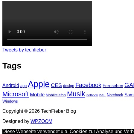
Tweets by techfieber
Tags
Apple
Facebook
GA
CES
Android
Fernsehen
app
design
Musik
Microsoft
Mobile
Sam
Notebook
Mobiltelefon
neu
netbook
Windows
Copyright © 2026 TechFieber Blog
Designed by
WPZOOM
Diese Webseite verwendet u.a. Cookies zur Analyse und Verbe