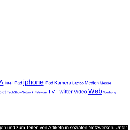
iphone
FA
Kamera
iPad
Intel
iPod
Medien
Laptop
Messe
Web
TV
Twitter
Video
blet
TechShowNetwork
Telekom
Werbung
en und zum Teilen von Artikeln in sozialen Netzwerken. Unter