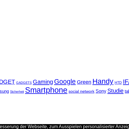
Handy
Google
I
DGET
Gaming
Green
GADGETS
HTD
Smartphone
Studie
Sony
sung
social network
ta
Sicherheit
sserung der Webseite, zum Ausspielen personalisierter Anzeig