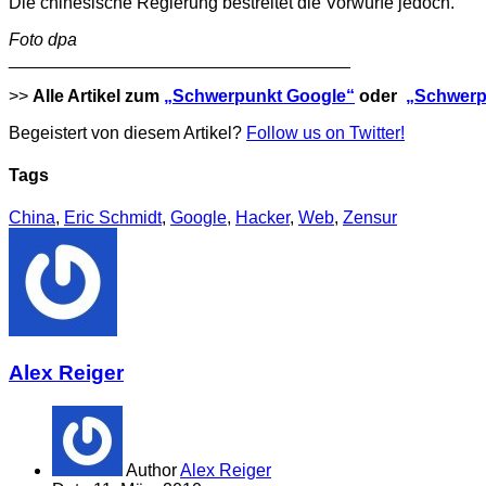
Die chinesische Regierung bestreitet die Vorwürfe jedoch.
Foto dpa
___________________________________
>>
Alle Artikel zum
„Schwerpunkt Google“
oder
„Schwerp
Begeistert von diesem Artikel?
Follow us on Twitter!
Tags
China
,
Eric Schmidt
,
Google
,
Hacker
,
Web
,
Zensur
Alex Reiger
Author
Alex Reiger