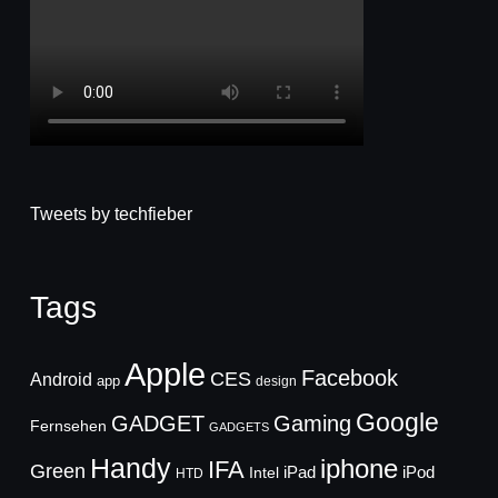
Tweets by techfieber
Tags
Apple
Facebook
CES
Android
app
design
Google
GADGET
Gaming
Fernsehen
GADGETS
Handy
iphone
IFA
Green
iPad
Intel
iPod
HTD