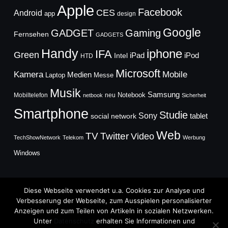
Apple
Facebook
CES
Android
app
design
Google
GADGET
Gaming
Fernsehen
GADGETS
Handy
iphone
IFA
Green
iPad
Intel
iPod
HTD
Microsoft
Mobile
Kamera
Medien
Laptop
Messe
Musik
Samsung
Notebook
Mobiltelefon
neu
netbook
Sicherheit
Smartphone
Studie
Sony
social network
tablet
Web
TV
Twitter
Video
TechShowNetwork
Telekom
Werbung
Windows
Diese Webseite verwendet u.a. Cookies zur Analyse und
Verbesserung der Webseite, zum Ausspielen personalisierter
Anzeigen und zum Teilen von Artikeln in sozialen Netzwerken.
Copyright © 2026
Unter
Datenschutz
erhalten Sie Informationen und
TechFieber Blog