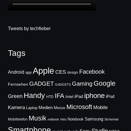
Tweets by techfieber
Tags
Apple
Facebook
CES
Android
app
design
Google
GADGET
Gaming
Fernsehen
GADGETS
Handy
iphone
IFA
Green
iPad
Intel
iPod
HTD
Microsoft
Mobile
Kamera
Medien
Laptop
Messe
Musik
Samsung
Notebook
Mobiltelefon
neu
netbook
Sicherheit
Smartphone
Studie