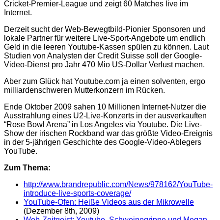
Cricket-Premier-League und zeigt 60 Matches live im
Internet.
Derzeit sucht der Web-Bewegtbild-Pionier Sponsoren und
lokale Partner für weitere Live-Sport-Angebote um endlich
Geld in die leeren Youtube-Kassen spülen zu können. Laut
Studien von Analysten der Credit Suisse soll der Google-
Video-Dienst pro Jahr 470 Mio US-Dollar Verlust
machen.
Aber zum Glück hat Youtube.com ja einen solventen, ergo
milliardenschweren Mutterkonzern im Rücken.
Ende Oktober 2009 sahen 10 Millionen Internet-Nutzer die
Ausstrahlung eines U2-Live-Konzerts in der ausverkauften
“Rose Bowl Arena” in Los Angeles via Youtube. Die Live-
Show der irischen Rockband war das größte Video-Ereignis
in der 5-jährigen Geschichte des Google-Video-Ablegers
YouTube.
Zum Thema:
http://www.brandrepublic.com/News/978162/YouTube-
introduce-live-sports-coverage/
YouTube-Ofen: Heiße Videos aus der Mikrowelle
(Dezember 8th, 2009)
Web-Zeitgeist: Youtube, Schweinegrippe und Megan