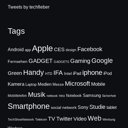
Tweets by techfieber
Tags
Apple
Facebook
CES
Android
app
design
Google
GADGET
Gaming
Fernsehen
GADGETS
Handy
iphone
IFA
Green
iPad
Intel
iPod
HTD
Microsoft
Mobile
Kamera
Medien
Laptop
Messe
Musik
Samsung
Notebook
Mobiltelefon
neu
netbook
Sicherheit
Smartphone
Studie
Sony
social network
tablet
Web
TV
Twitter
Video
TechShowNetwork
Telekom
Werbung