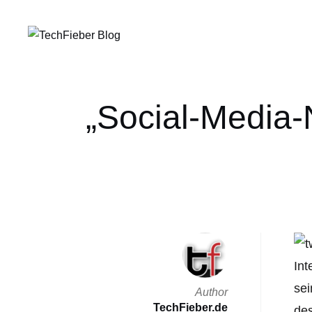
„Social-Media-N
Int
sei
Author
TechFieber.de
des