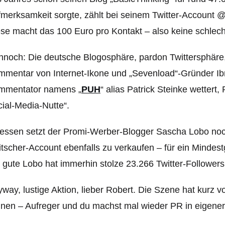
merksamkeit sorgte, zählt bei seinem Twitter-Accoun
se macht das 100 Euro pro Kontakt – also keine schlec
noch: Die deutsche Blogosphäre, pardon Twittersphäre, f
mentar von Internet-Ikone und „Sevenload“-Gründer Ibr
mmentator namens „
PUH
“ alias Patrick Steinke wettert
ial-Media-Nutte“.
essen setzt der Promi-Werber-Blogger Sascha Lobo noch
tscher-Account ebenfalls zu verkaufen – für ein Mindest
 gute Lobo hat immerhin stolze 23.266 Twitter-Followers
way, lustige Aktion, lieber Robert. Die Szene hat kurz
inen – Aufreger und du machst mal wieder PR in eigene