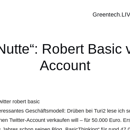
Greentech.LI
utte“: Robert Basic v
Account
eressantes Geschäftsmodell: Drüben bei Turi2 lese ich s
nen Twitter-Account verkaufen will – für 50.000 Euro. E
 Jahres schon seinen Blog „BasicThinking“ für rund 47.