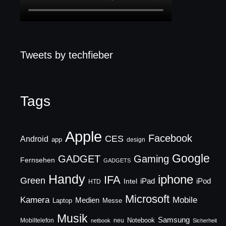
Tweets by techfieber
Tags
Apple
Facebook
CES
Android
app
design
Google
GADGET
Gaming
Fernsehen
GADGETS
Handy
iphone
IFA
Green
iPad
Intel
iPod
HTD
Microsoft
Mobile
Kamera
Medien
Laptop
Messe
Musik
Samsung
Notebook
Mobiltelefon
neu
netbook
Sicherheit