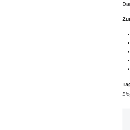
Dan
Zu
Ta
Blo