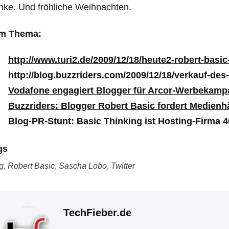
ke. Und fröhliche Weihnachten.
m Thema:
http://www.turi2.de/2009/12/18/heute2-robert-basic
http://blog.buzzriders.com/2009/12/18/verkauf-des
Vodafone engagiert Blogger für Arcor-Werbekam
Buzzriders: Blogger Robert Basic fordert Medienh
Blog-PR-Stunt: Basic Thinking ist Hosting-Firma 4
gs
g
,
Robert Basic
,
Sascha Lobo
,
Twitter
TechFieber.de