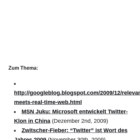
Zum Thema:
http://googleblog.blogspot.com/2009/12/releva
meets-real-time-web.html
MSN Juku: Microsoft entwickelt Twitter-
Klon in China
(Dezember 2nd, 2009)
Zwitscher-Fieber: “Twitter” ist Wort des
Jahres 2009
(November 30th, 2009)