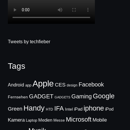
Tweets by techfieber
Tags
Apple
Facebook
CES
Android
app
design
Google
GADGET
Gaming
Fernsehen
GADGETS
Handy
iphone
IFA
Green
iPad
Intel
iPod
HTD
Microsoft
Mobile
Kamera
Medien
Laptop
Messe