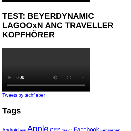
TEST: BEYERDYNAMIC
LAGOOxN ANC TRAVELLER
KOPFHÖRER
Tweets by techfieber
Tags
Apple
Facebook
CES
Android
Fernsehen
app
design