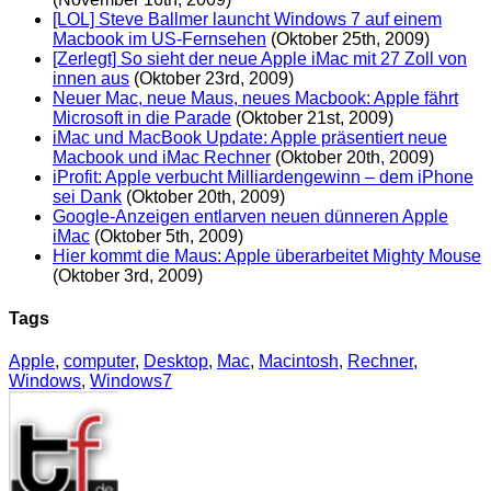
[LOL] Steve Ballmer launcht Windows 7 auf einem
Macbook im US-Fernsehen
(Oktober 25th, 2009)
[Zerlegt] So sieht der neue Apple iMac mit 27 Zoll von
innen aus
(Oktober 23rd, 2009)
Neuer Mac, neue Maus, neues Macbook: Apple fährt
Microsoft in die Parade
(Oktober 21st, 2009)
iMac und MacBook Update: Apple präsentiert neue
Macbook und iMac Rechner
(Oktober 20th, 2009)
iProfit: Apple verbucht Milliardengewinn – dem iPhone
sei Dank
(Oktober 20th, 2009)
Google-Anzeigen entlarven neuen dünneren Apple
iMac
(Oktober 5th, 2009)
Hier kommt die Maus: Apple überarbeitet Mighty Mouse
(Oktober 3rd, 2009)
Tags
Apple
,
computer
,
Desktop
,
Mac
,
Macintosh
,
Rechner
,
Windows
,
Windows7