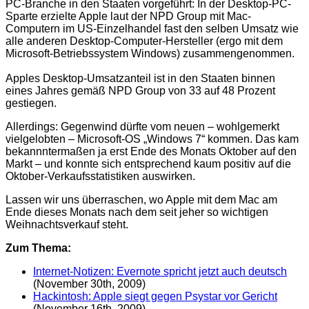
PC-Branche in den Staaten vorgeführt: In der Desktop-PC-
Sparte erzielte Apple laut der NPD Group mit Mac-
Computern im US-Einzelhandel fast den selben Umsatz wie
alle anderen Desktop-Computer-Hersteller (ergo mit dem
Microsoft-Betriebssystem Windows) zusammengenommen.
Apples Desktop-Umsatzanteil ist in den Staaten binnen
eines Jahres gemäß NPD Group von 33 auf 48 Prozent
gestiegen.
Allerdings: Gegenwind dürfte vom neuen – wohlgemerkt
vielgelobten – Microsoft-OS „Windows 7“ kommen. Das kam
bekannntermaßen ja erst Ende des Monats Oktober auf den
Markt – und konnte sich entsprechend kaum positiv auf die
Oktober-Verkaufsstatistiken auswirken.
Lassen wir uns überraschen, wo Apple mit dem Mac am
Ende dieses Monats nach dem seit jeher so wichtigen
Weihnachtsverkauf steht.
Zum Thema:
Internet-Notizen: Evernote spricht jetzt auch deutsch
(November 30th, 2009)
Hackintosh: Apple siegt gegen Psystar vor Gericht
(November 16th, 2009)