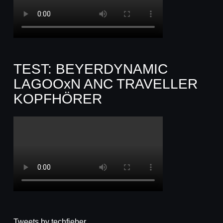
TEST: BEYERDYNAMIC
LAGOOxN ANC TRAVELLER
KOPFHÖRER
Tweets by techfieber