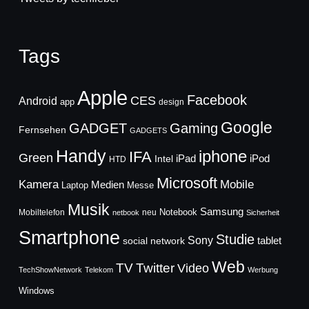
Tags
Apple
Facebook
CES
Android
app
design
Google
GADGET
Gaming
Fernsehen
GADGETS
Handy
iphone
IFA
Green
iPad
Intel
iPod
HTD
Microsoft
Mobile
Kamera
Medien
Laptop
Messe
Musik
Samsung
Notebook
Mobiltelefon
neu
netbook
Sicherheit
Smartphone
Studie
Sony
social network
tablet
Web
TV
Twitter
Video
TechShowNetwork
Telekom
Werbung
Windows