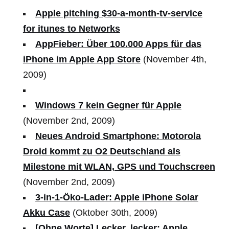
Apple pitching $30-a-month-tv-service
for itunes to Networks
AppFieber: Über 100.000 Apps für das
iPhone im Apple App Store
(November 4th,
2009)
Windows 7 kein Gegner für Apple
(November 2nd, 2009)
Neues Android Smartphone: Motorola
Droid kommt zu O2 Deutschland als
Milestone mit WLAN, GPS und Touchscreen
(November 2nd, 2009)
3-in-1-Öko-Lader: Apple iPhone Solar
Akku Case
(Oktober 30th, 2009)
[Ohne Worte] Lecker, lecker: Apple