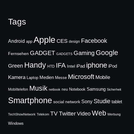
Tags
Apple
Facebook
CES
Android
app
design
Google
GADGET
Gaming
Fernsehen
GADGETS
Handy
iphone
IFA
Green
iPad
Intel
iPod
HTD
Microsoft
Mobile
Kamera
Medien
Laptop
Messe
Musik
Samsung
Notebook
Mobiltelefon
neu
netbook
Sicherheit
Smartphone
Studie
Sony
social network
tablet
Web
TV
Twitter
Video
TechShowNetwork
Telekom
Werbung
Windows