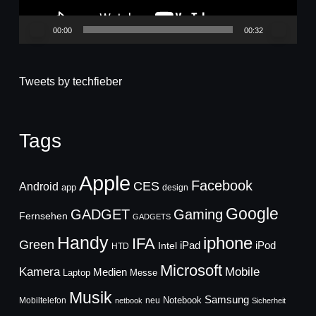
00:00
00:32
Tweets by techfieber
Tags
Apple
Facebook
CES
Android
app
design
Google
GADGET
Gaming
Fernsehen
GADGETS
Handy
iphone
IFA
Green
iPad
Intel
iPod
HTD
Microsoft
Mobile
Kamera
Medien
Laptop
Messe
Musik
Samsung
Notebook
Mobiltelefon
neu
netbook
Sicherheit