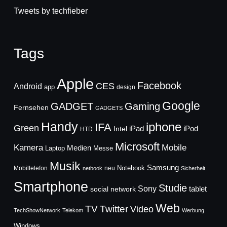
Tweets by techfieber
Tags
Apple
Facebook
CES
Android
app
design
Google
GADGET
Gaming
Fernsehen
GADGETS
Handy
iphone
IFA
Green
iPad
Intel
iPod
HTD
Microsoft
Mobile
Kamera
Medien
Laptop
Messe
Musik
Samsung
Notebook
Mobiltelefon
neu
netbook
Sicherheit
Smartphone
Studie
Sony
social network
tablet
Web
TV
Twitter
Video
TechShowNetwork
Telekom
Werbung
Windows