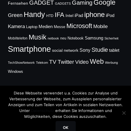
Google
GADGET
Gaming
Fernsehen
GADGETS
Handy
iphone
IFA
Green
iPad
Intel
iPod
HTD
Microsoft
Mobile
Kamera
Medien
Laptop
Messe
Musik
Samsung
Notebook
Mobiltelefon
neu
netbook
Sicherheit
Smartphone
Studie
Sony
social network
tablet
Web
TV
Twitter
Video
TechShowNetwork
Telekom
Werbung
Windows
Diese Webseite verwendet u.a. Cookies zur Analyse und
Verbesserung der Webseite, zum Ausspielen personalisierter
Anzeigen und zum Teilen von Artikeln in sozialen Netzwerken.
Copyright © 2026
Unter
Datenschutz
erhalten Sie Informationen und
TechFieber Blog
Möglichkeiten, diese Cookies auszuschalten.
Designed by
WPZOOM
OK