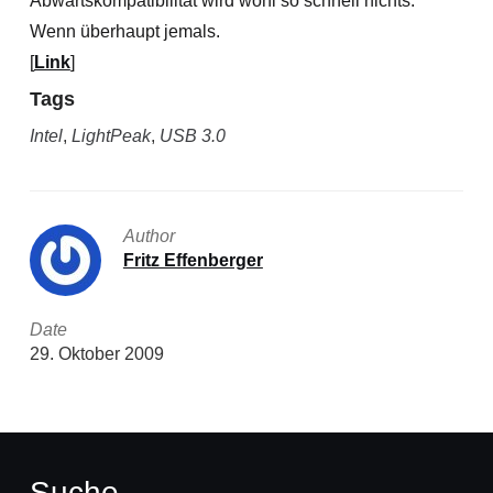
Abwärtskompatibilität wird wohl so schnell nichts.
Wenn überhaupt jemals.
[
Link
]
Tags
Intel
,
LightPeak
,
USB 3.0
Author
Fritz Effenberger
Date
29. Oktober 2009
Suche