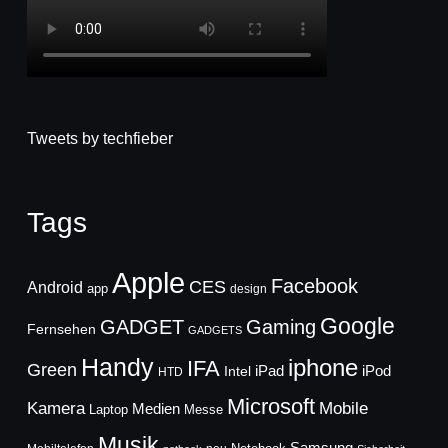
Tweets by techfieber
Tags
Apple
Facebook
CES
Android
app
design
Google
GADGET
Gaming
Fernsehen
GADGETS
Handy
iphone
IFA
Green
iPad
Intel
iPod
HTD
Microsoft
Mobile
Kamera
Medien
Laptop
Messe
Musik