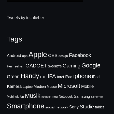
Tweets by techfieber
Tags
Apple
Facebook
CES
Android
app
design
Google
GADGET
Gaming
Fernsehen
GADGETS
Handy
iphone
IFA
Green
iPad
Intel
iPod
HTD
Microsoft
Mobile
Kamera
Medien
Laptop
Messe
Musik
Samsung
Notebook
Mobiltelefon
neu
netbook
Sicherheit
Smartphone
Studie
Sony
social network
tablet