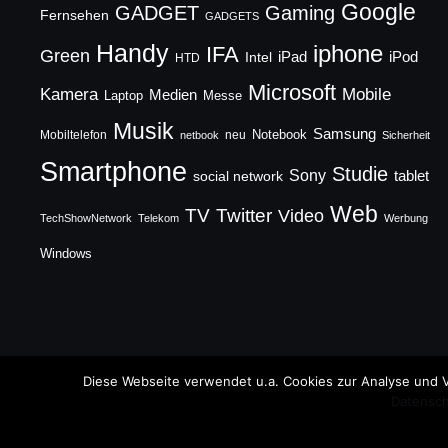
Google
GADGET
Gaming
Fernsehen
GADGETS
Handy
iphone
IFA
Green
iPad
Intel
iPod
HTD
Microsoft
Mobile
Kamera
Medien
Laptop
Messe
Musik
Samsung
Notebook
Mobiltelefon
neu
netbook
Sicherheit
Smartphone
Studie
Sony
social network
tablet
Web
TV
Twitter
Video
TechShowNetwork
Telekom
Werbung
Windows
Copyright © 2026 TechFieber Blog
Diese Webseite verwendet u.a. Cookies zur Analyse und V
Datensch
Designed by
WPZOOM