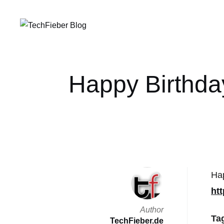
Happy Birthda
Hap
ht
Author
Ta
TechFieber.de