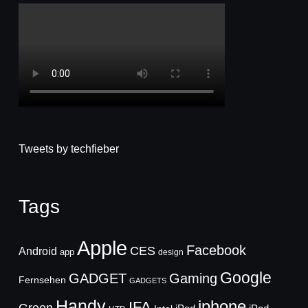
Tweets by techfieber
Tags
Apple
Facebook
CES
Android
app
design
Google
GADGET
Gaming
Fernsehen
GADGETS
Handy
iphone
IFA