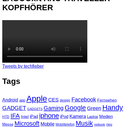
KOPFHÖRER
Tweets by techfieber
Tags
Apple
Facebook
CES
Android
Fernsehen
app
design
Handy
Google
GADGET
Gaming
Green
GADGETS
iphone
IFA
Kamera
iPad
Intel
iPod
Medien
Laptop
HTD
Musik
Microsoft
Mobile
Messe
Mobiltelefon
neu
netbook