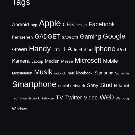
Tags
Apple
Facebook
CES
Android
app
design
Google
GADGET
Gaming
Fernsehen
GADGETS
Handy
iphone
IFA
Green
iPad
Intel
iPod
HTD
Microsoft
Mobile
Kamera
Medien
Laptop
Messe
Musik
Samsung
Notebook
Mobiltelefon
neu
netbook
Sicherheit
Smartphone
Studie
Sony
social network
tablet
Web
TV
Twitter
Video
TechShowNetwork
Telekom
Werbung
Windows