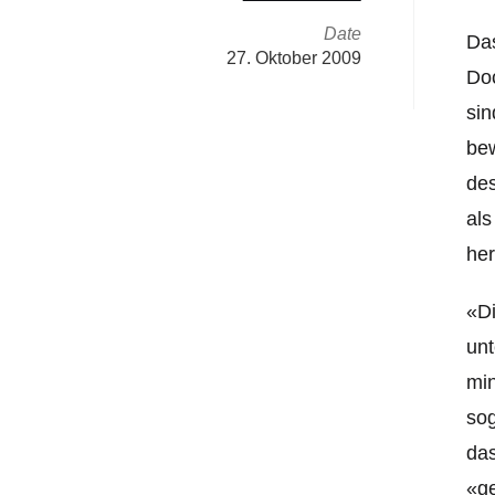
Date
Das
27. Oktober 2009
Doc
sin
bew
des
als
her
«Di
unt
min
sog
das
«ge