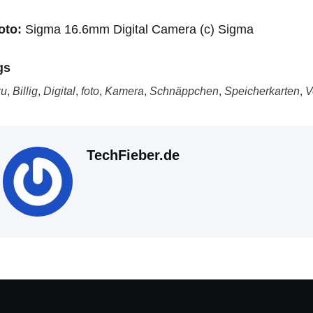
oto:
Sigma 16.6mm Digital Camera (c) Sigma
gs
ku
,
Billig
,
Digital
,
foto
,
Kamera
,
Schnäppchen
,
Speicherkarten
,
V
TechFieber.de