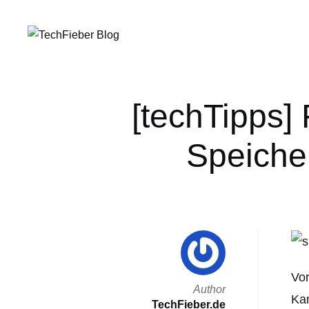
[techTipps] 
Speicher
Vor
Author
Kam
TechFieber.de