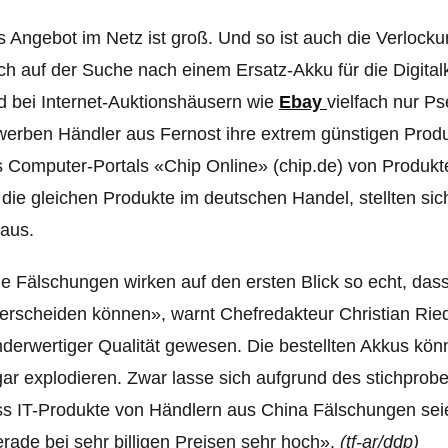
 Angebot im Netz ist groß. Und so ist auch die Verlock
h auf der Suche nach einem Ersatz-Akku für die Digita
d bei Internet-Auktionshäusern wie
Ebay
vielfach nur 
erben Händler aus Fernost ihre extrem günstigen Produk
 Computer-Portals «Chip Online» (chip.de) von Produkten
 die gleichen Produkte im deutschen Handel, stellten sic
aus.
e Fälschungen wirken auf den ersten Blick so echt, das
erscheiden können», warnt Chefredakteur Christian Ried
derwertiger Qualität gewesen. Die bestellten Akkus kö
ar explodieren. Zwar lasse sich aufgrund des stichprobe
s IT-Produkte von Händlern aus China Fälschungen seie
rade bei sehr billigen Preisen sehr hoch».
(tf-ar/ddp)