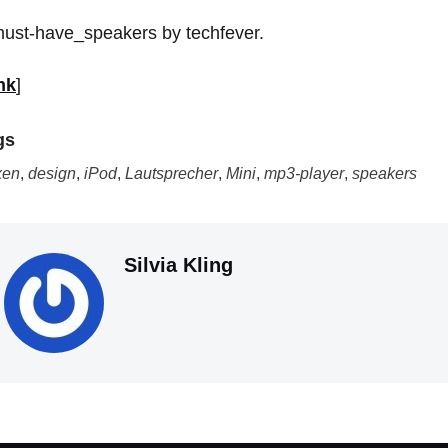
nk
]
gs
xen
,
design
,
iPod
,
Lautsprecher
,
Mini
,
mp3-player
,
speakers
Silvia Kling