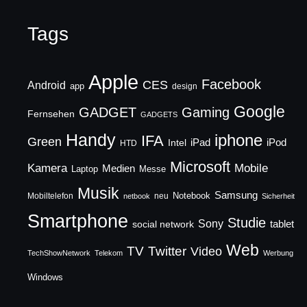
Tags
Apple
Facebook
CES
Android
app
design
Google
GADGET
Gaming
Fernsehen
GADGETS
Handy
iphone
IFA
Green
iPad
Intel
iPod
HTD
Microsoft
Mobile
Kamera
Medien
Laptop
Messe
Musik
Samsung
Notebook
Mobiltelefon
neu
netbook
Sicherheit
Smartphone
Studie
Sony
social network
tablet
Web
TV
Twitter
Video
TechShowNetwork
Telekom
Werbung
Windows