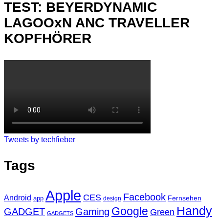
TEST: BEYERDYNAMIC
LAGOOxN ANC TRAVELLER
KOPFHÖRER
Tweets by techfieber
Tags
Apple
Facebook
CES
Android
Fernsehen
app
design
Handy
Google
GADGET
Gaming
Green
GADGETS