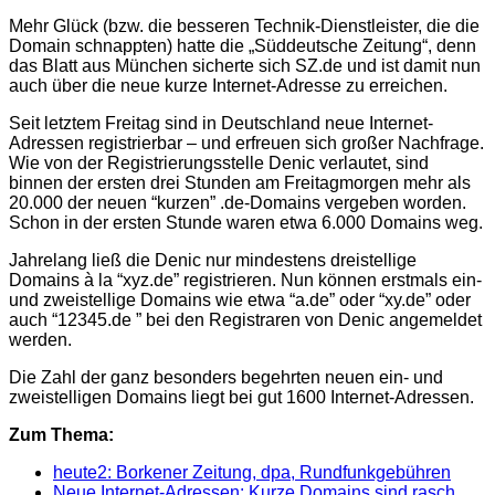
Mehr Glück (bzw. die besseren Technik-Dienstleister, die die
Domain schnappten) hatte die „Süddeutsche Zeitung“, denn
das Blatt aus München sicherte sich SZ.de und ist damit nun
auch über die neue kurze Internet-Adresse zu erreichen.
Seit letztem Freitag sind in Deutschland neue Internet-
Adressen registrierbar – und erfreuen sich großer Nachfrage.
Wie von der Registrierungsstelle Denic verlautet, sind
binnen der ersten drei Stunden am Freitagmorgen mehr als
20.000 der neuen “kurzen” .de-Domains vergeben worden.
Schon in der ersten Stunde waren etwa 6.000 Domains weg.
Jahrelang ließ die Denic nur mindestens dreistellige
Domains à la “xyz.de” registrieren. Nun können erstmals ein-
und zweistellige Domains wie etwa “a.de” oder “xy.de” oder
auch “12345.de ” bei den Registraren von Denic angemeldet
werden.
Die Zahl der ganz besonders begehrten neuen ein- und
zweistelligen Domains liegt bei gut 1600 Internet-Adressen.
Zum Thema:
heute2: Borkener Zeitung, dpa, Rundfunkgebühren
Neue Internet-Adressen: Kurze Domains sind rasch