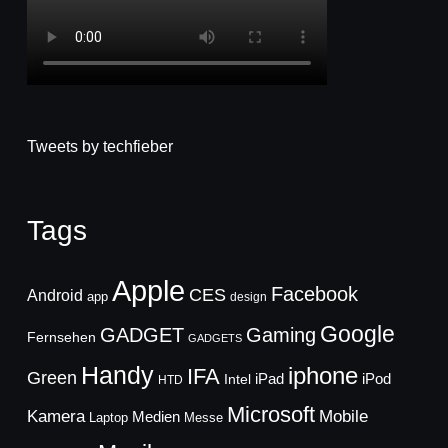
Tweets by techfieber
Tags
Apple
Facebook
CES
Android
app
design
Google
GADGET
Gaming
Fernsehen
GADGETS
Handy
iphone
IFA
Green
iPad
Intel
iPod
HTD
Microsoft
Mobile
Kamera
Medien
Laptop
Messe