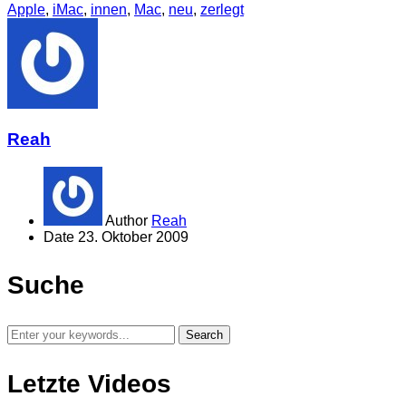
Apple
,
iMac
,
innen
,
Mac
,
neu
,
zerlegt
Reah
Author
Reah
Date
23. Oktober 2009
Suche
Letzte Videos