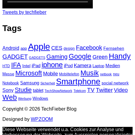
Tweets by techfieber
Tags
Apple
Facebook
CES
Android
Fernsehen
app
design
Handy
Google
GADGET
Gaming
Green
GADGETS
iphone
IFA
Kamera
iPad
Intel
iPod
Medien
Laptop
HTD
Musik
Microsoft
Mobile
Messe
Mobiltelefon
neu
netbook
Smartphone
Samsung
social network
Notebook
Sicherheit
Studie
TV
Twitter
Video
Sony
tablet
TechShowNetwork
Telekom
Web
Windows
Werbung
Copyright © 2026 TechFieber Blog
Designed by
WPZOOM
Diese Webseite verwendet u.a. Cookies zur Analyse und
Verbesserung der Webseite, zum Ausspielen personalisierter