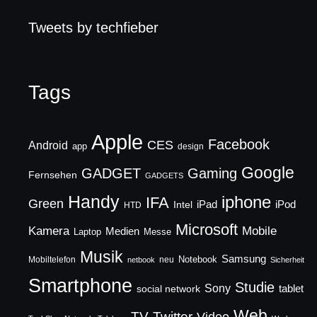
Tweets by techfieber
Tags
Apple
Facebook
CES
Android
app
design
Google
GADGET
Gaming
Fernsehen
GADGETS
Handy
iphone
IFA
Green
iPad
Intel
iPod
HTD
Microsoft
Mobile
Kamera
Medien
Laptop
Messe
Musik
Samsung
Notebook
Mobiltelefon
neu
netbook
Sicherheit
Smartphone
Studie
Sony
social network
tablet
Web
TV
Twitter