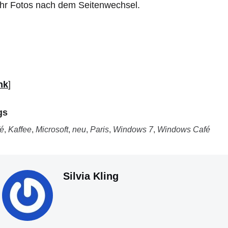
hr Fotos nach dem Seitenwechsel.
nk
]
gs
é
,
Kaffee
,
Microsoft
,
neu
,
Paris
,
Windows 7
,
Windows Café
Silvia Kling