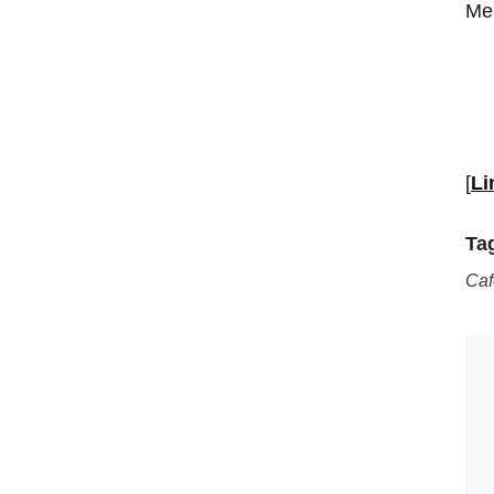
Me
[
Li
Ta
Caf