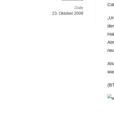
Caf
Date
23. Oktober 2009
„Un
den
Hal
Atm
ne
Als
was
(B