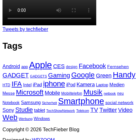
Tweets by techfieber
Tags
Apple
Facebook
CES
Android
Fernsehen
app
design
Handy
Google
GADGET
Gaming
Green
GADGETS
iphone
IFA
Kamera
iPad
Intel
iPod
Medien
Laptop
HTD
Musik
Microsoft
Mobile
Messe
Mobiltelefon
neu
netbook
Smartphone
Samsung
social network
Notebook
Sicherheit
Studie
TV
Twitter
Video
Sony
tablet
TechShowNetwork
Telekom
Web
Windows
Werbung
Copyright © 2026 TechFieber Blog