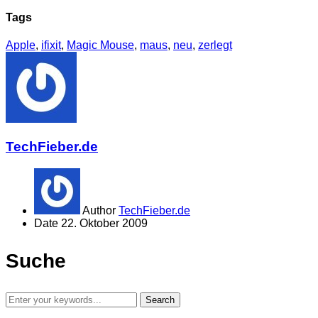
Tags
Apple
,
ifixit
,
Magic Mouse
,
maus
,
neu
,
zerlegt
TechFieber.de
Author
TechFieber.de
Date
22. Oktober 2009
Suche