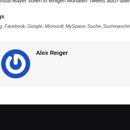
issa Mayer sollen in einigen Monaten Tweets auch über 
gs
g
,
Facebook
,
Google
,
Microsoft
,
MySpace
,
Suche
,
Suchmaschi
Alex Reiger