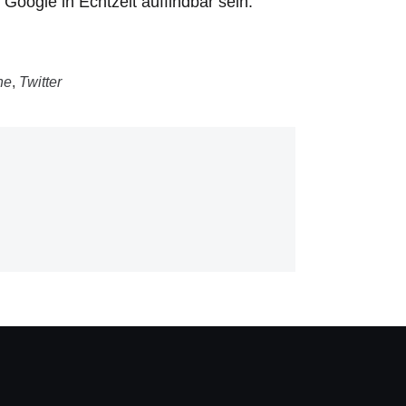
Google in Echtzeit auffindbar sein.
ne
,
Twitter