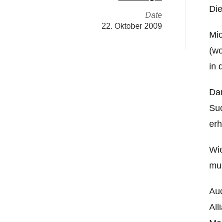
Die
Date
22. Oktober 2009
Mic
(wo
in 
Dam
Suc
erh
Wie
mus
Auc
All