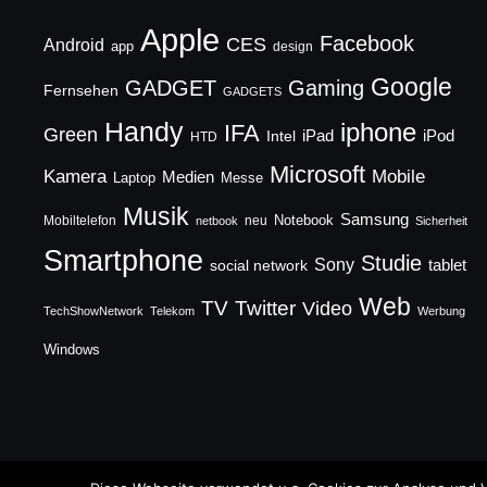
Apple
Facebook
CES
Android
app
design
Google
GADGET
Gaming
Fernsehen
GADGETS
Handy
iphone
IFA
Green
iPad
Intel
iPod
HTD
Microsoft
Mobile
Kamera
Medien
Laptop
Messe
Musik
Samsung
Notebook
Mobiltelefon
neu
netbook
Sicherheit
Smartphone
Studie
Sony
social network
tablet
Web
TV
Twitter
Video
TechShowNetwork
Telekom
Werbung
Windows
Copyright © 2026 TechFieber Blog