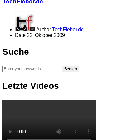
TechFieber.de
Author
TechFieber.de
Date
22. Oktober 2009
Suche
Letzte Videos