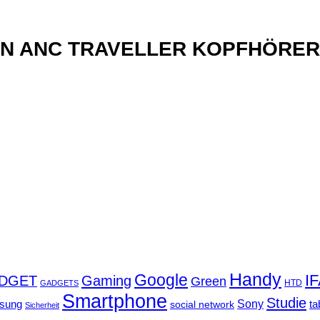
xN ANC TRAVELLER KOPFHÖRER
Handy
Google
I
DGET
Gaming
Green
GADGETS
HTD
Smartphone
Studie
Sony
sung
social network
ta
Sicherheit