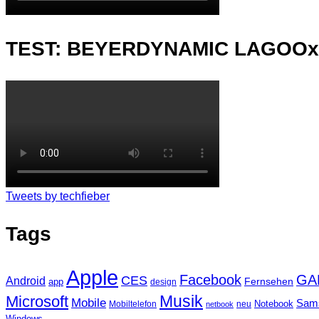
TEST: BEYERDYNAMIC LAGOO
Tweets by techfieber
Tags
Apple
Facebook
GA
CES
Android
Fernsehen
app
design
Musik
Microsoft
Mobile
Sam
Notebook
Mobiltelefon
neu
netbook
Windows