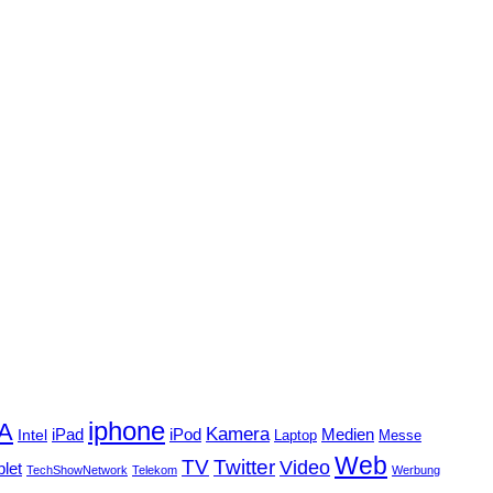
iphone
FA
Kamera
iPad
Intel
iPod
Medien
Laptop
Messe
Web
TV
Twitter
Video
blet
TechShowNetwork
Telekom
Werbung