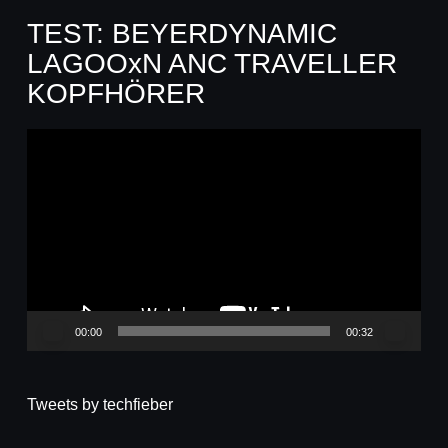
TEST: BEYERDYNAMIC
LAGOOxN ANC TRAVELLER
KOPFHÖRER
Video-
Player
00:00
00:32
Tweets by techfieber