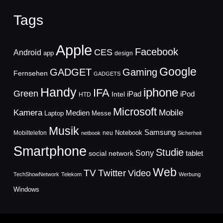
Tags
Apple
Facebook
CES
Android
app
design
Google
GADGET
Gaming
Fernsehen
GADGETS
Handy
iphone
IFA
Green
iPad
Intel
iPod
HTD
Microsoft
Mobile
Kamera
Medien
Laptop
Messe
Musik
Samsung
Notebook
Mobiltelefon
neu
netbook
Sicherheit
Smartphone
Studie
Sony
social network
tablet
Web
TV
Twitter
Video
TechShowNetwork
Telekom
Werbung
Windows