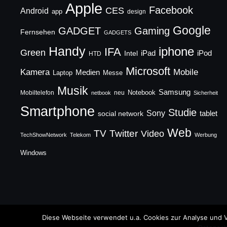
Apple
Facebook
CES
Android
app
design
Google
GADGET
Gaming
Fernsehen
GADGETS
Handy
iphone
IFA
Green
iPad
Intel
iPod
HTD
Microsoft
Mobile
Kamera
Medien
Laptop
Messe
Musik
Samsung
Notebook
Mobiltelefon
neu
netbook
Sicherheit
Smartphone
Studie
Sony
social network
tablet
Web
TV
Twitter
Video
TechShowNetwork
Telekom
Werbung
Windows
Copyright © 2026 TechFieber Blog
Diese Webseite verwendet u.a. Cookies zur Analyse und V