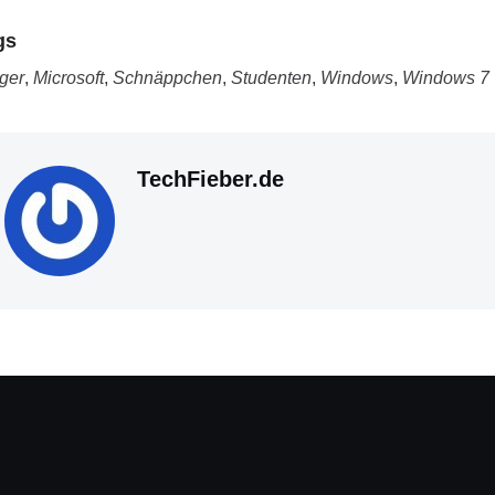
gs
iger
,
Microsoft
,
Schnäppchen
,
Studenten
,
Windows
,
Windows 7
TechFieber.de