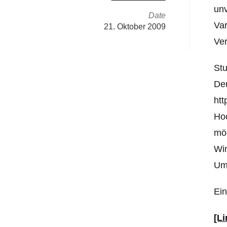
unv
Date
Var
21. Oktober 2009
Ver
Stu
Deu
htt
Hoc
mög
Win
Um 
Ein
[Li