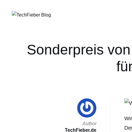
Sonderpreis von
fü
Wi
Author
Deu
TechFieber.de