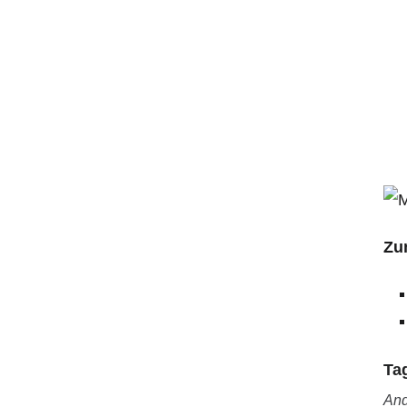
Zu
Ta
And