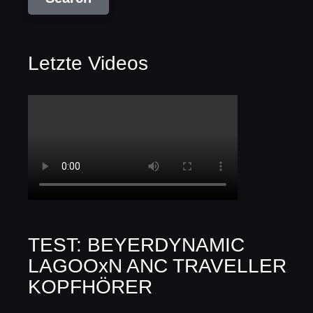
Letzte Videos
TEST: BEYERDYNAMIC
LAGOOxN ANC TRAVELLER
KOPFHÖRER