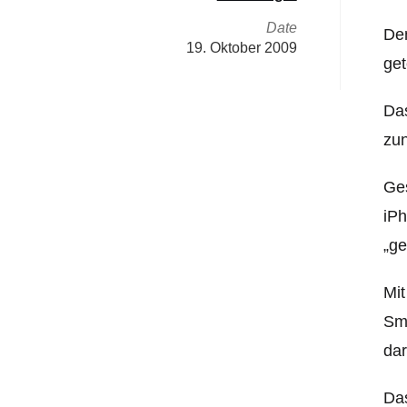
Date
Den
19. Oktober 2009
get
Das
zun
Ges
iPh
„ge
Mit
Sma
da
Das