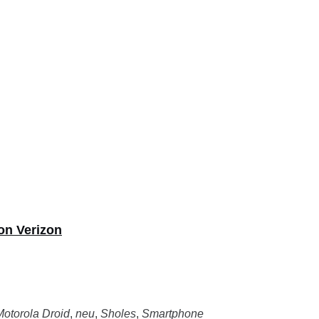
on Verizon
Motorola Droid
,
neu
,
Sholes
,
Smartphone