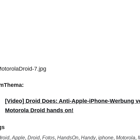
mThema:
[Video] Droid Does: Anti-Apple-iPhone-Werbung v
Motorola Droid hands on!
gs
roid
,
Apple
,
Droid
,
Fotos
,
HandsOn
,
Handy
,
iphone
,
Motorola
,