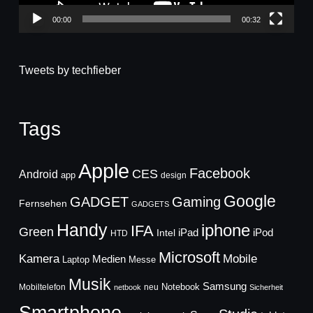
00:00
00:32
Tweets by techfieber
Tags
Apple
Facebook
CES
Android
app
design
Google
GADGET
Gaming
Fernsehen
GADGETS
Handy
iphone
IFA
Green
iPad
Intel
iPod
HTD
Microsoft
Mobile
Kamera
Medien
Laptop
Messe
Musik
Samsung
Notebook
Mobiltelefon
neu
netbook
Sicherheit
Smartphone