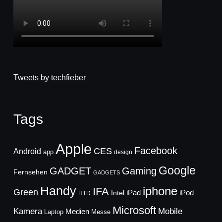
Tweets by techfieber
Tags
Apple
Facebook
CES
Android
app
design
Google
GADGET
Gaming
Fernsehen
GADGETS
Handy
iphone
IFA
Green
iPad
Intel
iPod
HTD
Microsoft
Mobile
Kamera
Medien
Laptop
Messe