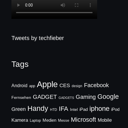
Tweets by techfieber
Tags
Apple
Facebook
CES
Android
app
design
Google
GADGET
Gaming
Fernsehen
GADGETS
Handy
iphone
IFA
Green
iPad
Intel
iPod
HTD
Microsoft
Mobile
Kamera
Medien
Laptop
Messe