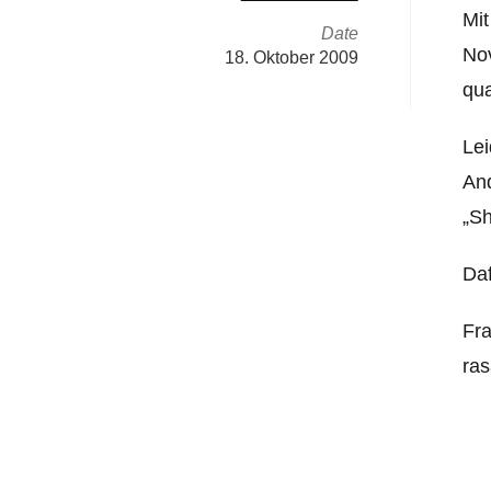
Mit
Date
No
18. Oktober 2009
qua
Lei
And
„Sh
Daf
Fra
ras