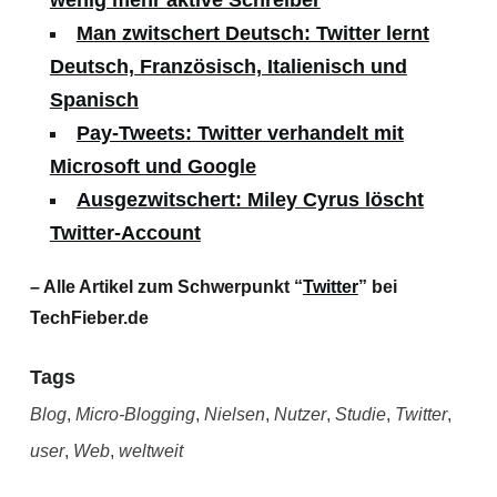
wenig mehr aktive Schreiber
Man zwitschert Deutsch: Twitter lernt
Deutsch, Französisch, Italienisch und
Spanisch
Pay-Tweets: Twitter verhandelt mit
Microsoft und Google
Ausgezwitschert: Miley Cyrus löscht
Twitter-Account
– Alle Artikel zum Schwerpunkt “
Twitter
” bei
TechFieber.de
Tags
Blog
,
Micro-Blogging
,
Nielsen
,
Nutzer
,
Studie
,
Twitter
,
user
,
Web
,
weltweit