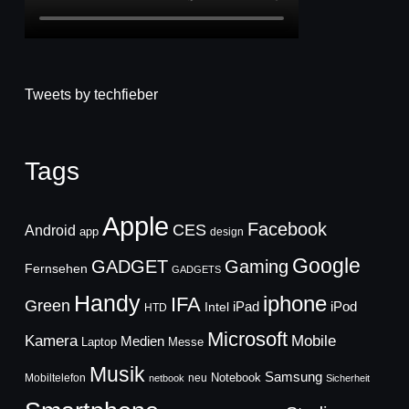
Tweets by techfieber
Tags
Apple
Facebook
CES
Android
app
design
Google
GADGET
Gaming
Fernsehen
GADGETS
Handy
iphone
IFA
Green
iPad
Intel
iPod
HTD
Microsoft
Mobile
Kamera
Medien
Laptop
Messe
Musik
Samsung
Notebook
Mobiltelefon
neu
netbook
Sicherheit