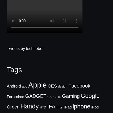
Tweets by techfieber
Tags
Apple
Facebook
CES
Android
app
design
Google
GADGET
Gaming
Fernsehen
GADGETS
Handy
iphone
IFA
Green
iPad
Intel
iPod
HTD