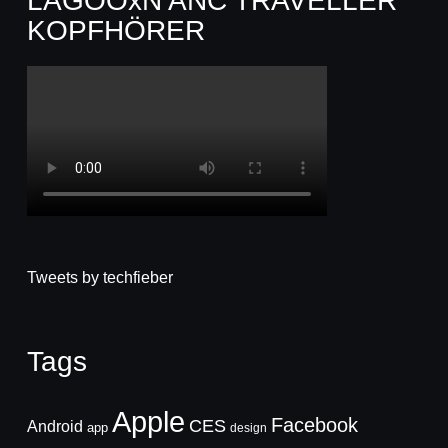
LAGOOxN ANC TRAVELLER
KOPFHÖRER
Tweets by techfieber
Tags
Apple
Facebook
CES
Android
app
design