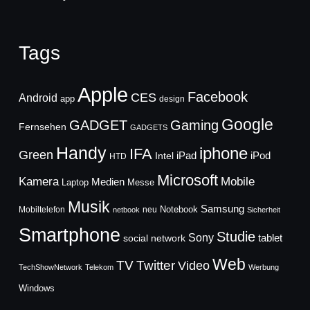
Tags
Apple
Facebook
CES
Android
app
design
Google
GADGET
Gaming
Fernsehen
GADGETS
Handy
iphone
IFA
Green
iPad
Intel
iPod
HTD
Microsoft
Mobile
Kamera
Medien
Laptop
Messe
Musik
Samsung
Notebook
Mobiltelefon
neu
netbook
Sicherheit
Smartphone
Studie
Sony
social network
tablet
Web
TV
Twitter
Video
TechShowNetwork
Telekom
Werbung
Windows