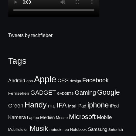
Tweets by techfieber
Tags
Apple
Facebook
CES
Android
app
design
Google
GADGET
Gaming
Fernsehen
GADGETS
Handy
iphone
IFA
Green
iPad
Intel
iPod
HTD
Microsoft
Mobile
Kamera
Medien
Laptop
Messe
Musik
Samsung
Notebook
Mobiltelefon
neu
netbook
Sicherheit