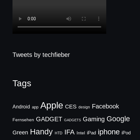
Tweets by techfieber
Tags
Apple
Facebook
CES
Android
app
design
Google
GADGET
Gaming
Fernsehen
GADGETS
Handy
iphone
IFA
Green
iPad
Intel
iPod
HTD