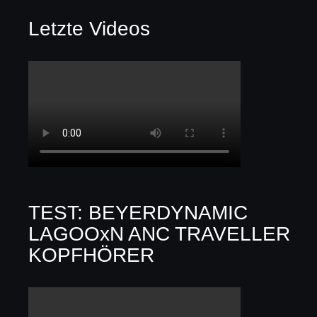
Letzte Videos
TEST: BEYERDYNAMIC
LAGOOxN ANC TRAVELLER
KOPFHÖRER