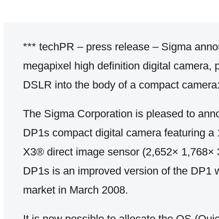
*** techPR – press release – Sigma anno
megapixel high definition digital camera, p
DSLR into the body of a compact camer
The Sigma Corporation is pleased to an
DP1s compact digital camera featuring
X3® direct image sensor (2,652× 1,768× 
DP1s is an improved version of the DP1 
market in March 2008.
It is now possible to allocate the QS (Qui