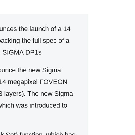
unces the launch of a 14
acking the full spec of a
a: SIGMA DP1s
nounce the new Sigma
 a 14 megapixel FOVEON
3 layers). The new Sigma
which was introduced to
ck Set) function, which has