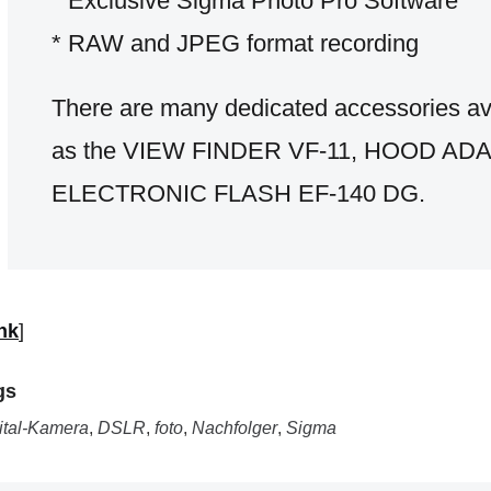
* Exclusive Sigma Photo Pro Software
* RAW and JPEG format recording
There are many dedicated accessories av
as the VIEW FINDER VF-11, HOOD AD
ELECTRONIC FLASH EF-140 DG.
nk
]
gs
ital-Kamera
,
DSLR
,
foto
,
Nachfolger
,
Sigma