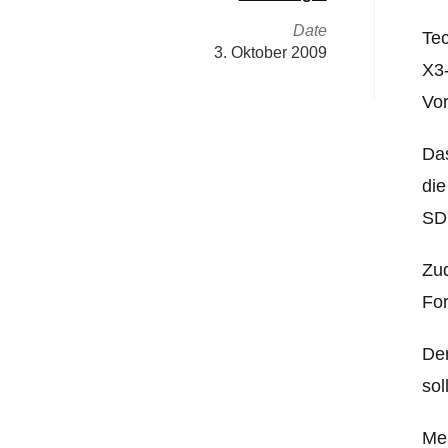
Date
Tec
3. Oktober 2009
X3-
Vo
Das
die
SD1
Zud
Fo
Der
sol
Meh