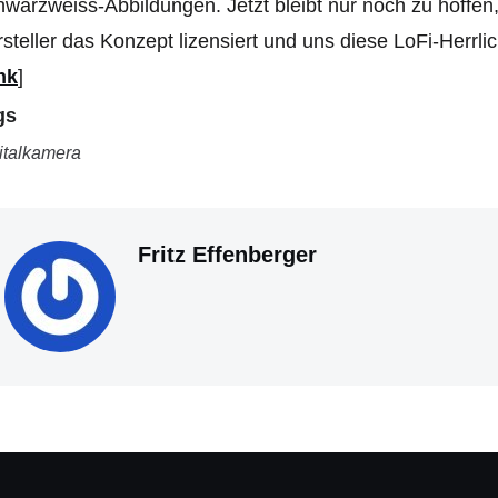
warzweiss-Abbildungen. Jetzt bleibt nur noch zu hoffen,
steller das Konzept lizensiert und uns diese LoFi-Herrli
nk
]
gs
italkamera
Fritz Effenberger