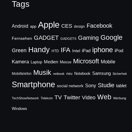
Tags
Apple
Facebook
CES
Android
app
design
Google
GADGET
Gaming
Fernsehen
GADGETS
Handy
iphone
IFA
Green
iPad
Intel
iPod
HTD
Microsoft
Mobile
Kamera
Medien
Laptop
Messe
Musik
Samsung
Notebook
Mobiltelefon
neu
netbook
Sicherheit
Smartphone
Studie
Sony
social network
tablet
Web
TV
Twitter
Video
TechShowNetwork
Telekom
Werbung
Windows