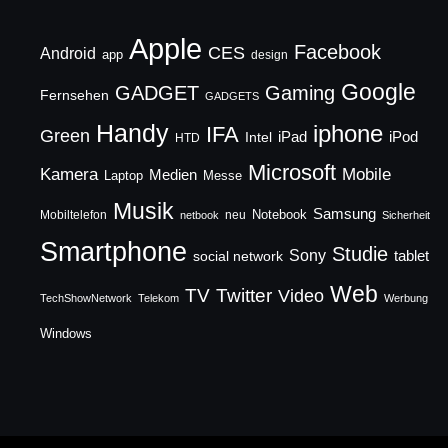
Apple
Facebook
CES
Android
app
design
Google
GADGET
Gaming
Fernsehen
GADGETS
Handy
iphone
IFA
Green
iPad
Intel
iPod
HTD
Microsoft
Mobile
Kamera
Medien
Laptop
Messe
Musik
Samsung
Notebook
Mobiltelefon
neu
netbook
Sicherheit
Smartphone
Studie
Sony
social network
tablet
Web
TV
Twitter
Video
TechShowNetwork
Telekom
Werbung
Windows