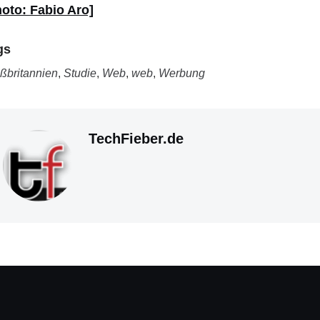
hoto: Fabio Aro]
gs
ßbritannien
,
Studie
,
Web
,
web
,
Werbung
TechFieber.de