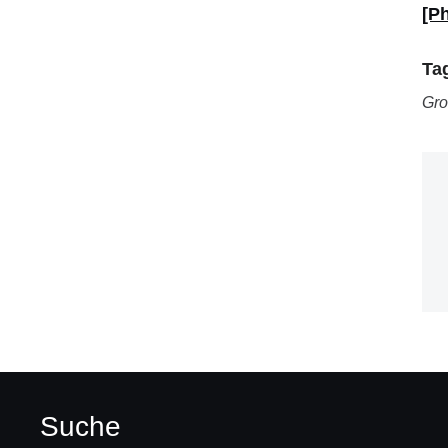
[P
Ta
Gro
Suche