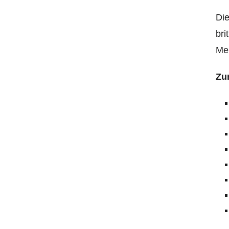
Die
bri
Mei
Zu