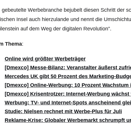
 gebeutelte Werbebranche bejubelt diesen Schritt der 
tischen Insel auch hierzulande und nennt die Umschich
lenstein auf dem Weg der digitalen Revolution”.
m Thema
:
Online wird größter Werbeträger
[Dmexco] Messe-Bilanz: Veranstalter äußerst zufr
Mercedes UK gibt 50 Prozent des Marketing-Budge
[Dmexco] Online-Werbung: 10 Prozent Wachstum 
[Dmexco] Krisentrotzer: Internet-Werbung wächst 
Werbung: TV- und Internet-Spots anscheinend gleic
Studie: Nielsen rechnet mit Werbe-Plus für Juli
Reklame-Krise: Globaler Werbemarkt schrumpft u