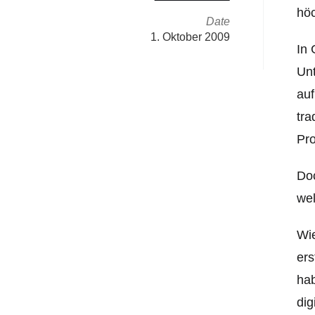
höc
Date
1. Oktober 2009
In 
Un
auf
tra
Pro
Doc
wel
Wie
ers
hab
dig