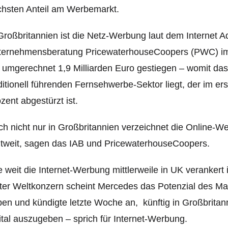
hsten Anteil am Werbemarkt.
Großbritannien ist die Netz-Werbung laut dem Internet A
ternehmensberatung PricewaterhouseCoopers (PWC) im 
 umgerechnet 1,9 Milliarden Euro gestiegen – womit d
ditionell führenden Fernsehwerbe-Sektor liegt, der im e
zent abgestürzt ist.
h nicht nur in Großbritannien verzeichnet die Online-W
tweit, sagen das IAB und PricewaterhouseCoopers.
 weit die Internet-Werbung mittlerweile in UK verankert is
ter Weltkonzern scheint Mercedes das Potenzial des Mar
en und kündigte letzte Woche an, künftig in Großbritan
ital auszugeben – sprich für Internet-Werbung.