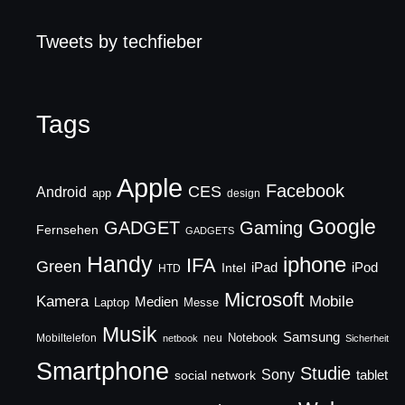
Tweets by techfieber
Tags
Apple
Facebook
CES
Android
app
design
Google
GADGET
Gaming
Fernsehen
GADGETS
Handy
iphone
IFA
Green
iPad
Intel
iPod
HTD
Microsoft
Mobile
Kamera
Medien
Laptop
Messe
Musik
Samsung
Notebook
Mobiltelefon
neu
netbook
Sicherheit
Smartphone
Studie
Sony
social network
tablet