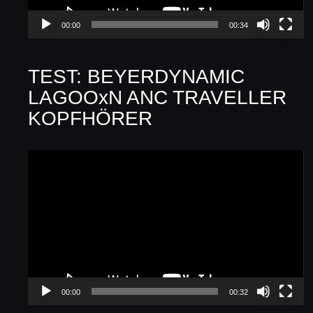
00:00
00:34
TEST: BEYERDYNAMIC
LAGOOxN ANC TRAVELLER
KOPFHÖRER
Video-
Player
00:00
00:32