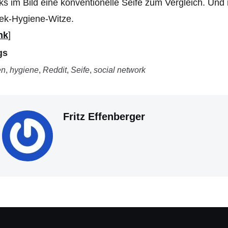
ks im Bild eine konventionelle Seife zum Vergleich. Und ne
ek-Hygiene-Witze.
nk
]
gs
en
,
hygiene
,
Reddit
,
Seife
,
social network
Fritz Effenberger