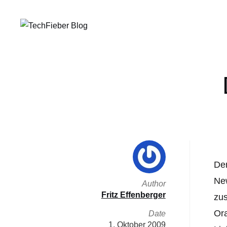
Der
New
Author
Fritz Effenberger
zus
Ora
Date
1. Oktober 2009