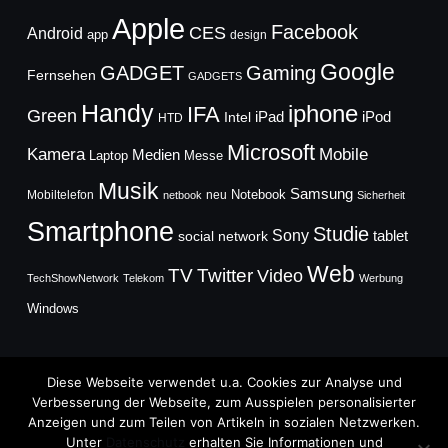
Apple
Facebook
CES
Android
app
design
Google
GADGET
Gaming
Fernsehen
GADGETS
Handy
iphone
IFA
Green
iPad
Intel
iPod
HTD
Microsoft
Mobile
Kamera
Medien
Laptop
Messe
Musik
Samsung
Notebook
Mobiltelefon
neu
netbook
Sicherheit
Smartphone
Studie
Sony
social network
tablet
Web
TV
Twitter
Video
TechShowNetwork
Telekom
Werbung
Windows
Diese Webseite verwendet u.a. Cookies zur Analyse und
Verbesserung der Webseite, zum Ausspielen personalisierter
Anzeigen und zum Teilen von Artikeln in sozialen Netzwerken.
Copyright © 2026
Unter
Datenschutz
erhalten Sie Informationen und